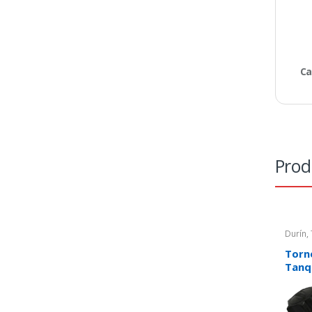
Ca
Prod
Durín
,
Torn
Tanq
Branc