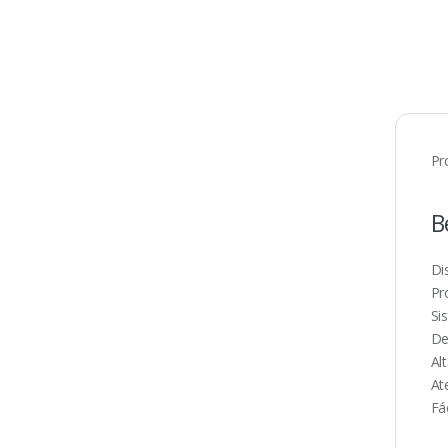
Pr
B
Di
Pr
Si
De
Alt
At
Fá