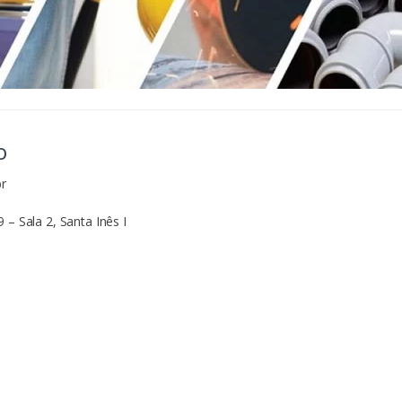
o
r
 – Sala 2, Santa Inês I