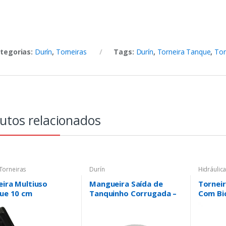
tegorias:
Durín
,
Torneiras
Tags:
Durín
,
Torneira Tanque
,
Tor
utos relacionados
Torneiras
Durín
Hidráulic
eira Multiuso
Mangueira Saída de
Tornei
ue 10 cm
Tanquinho Corrugada –
Com Bi
a/Preta – Durín
Durín