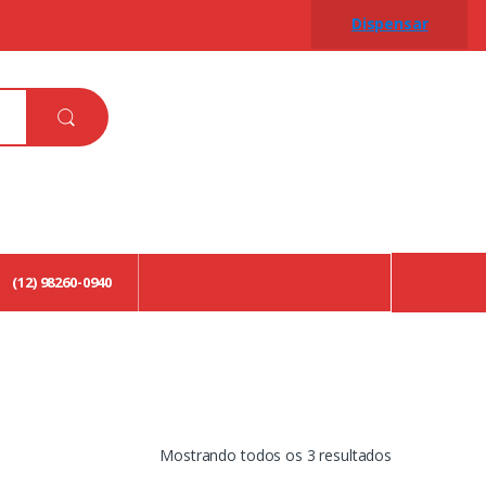
Dispensar
(12) 98260-0940
Classificado
Mostrando todos os 3 resultados
por