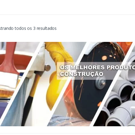
Classificado
trando todos os 3 resultados
por
mais
recente