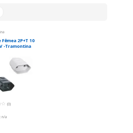
mais
recente
ina
e Fêmea 2P+T 10
 V -Tramontina
 e Branco
(0)
 n/a