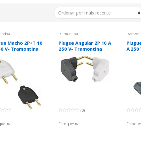
ontina
tramontina
tramont
gue Macho 2P+T 10
Plugue Angular 2P 10 A
Plugu
50 V- Tramontina
250 V- Tramontina
A 250
to e Branco
Branco e Preto
Preto
(0)
(0)
0
0
o
o
ue: n/a
u
Estoque: n/a
u
Estoque:
t
t
o
o
f
f
5
5