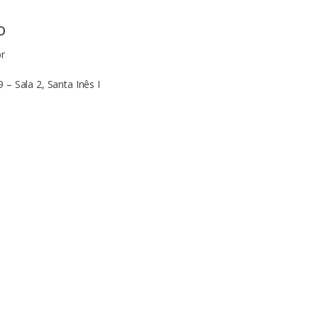
o
r
 – Sala 2, Santa Inês I