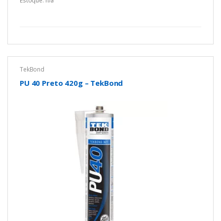
Estoque: n/a
t
o
f
5
TekBond
PU 40 Preto 420g – TekBond