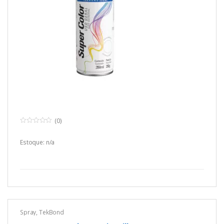
(0)
0
o
u
Estoque: n/a
t
o
f
5
Spray
,
TekBond