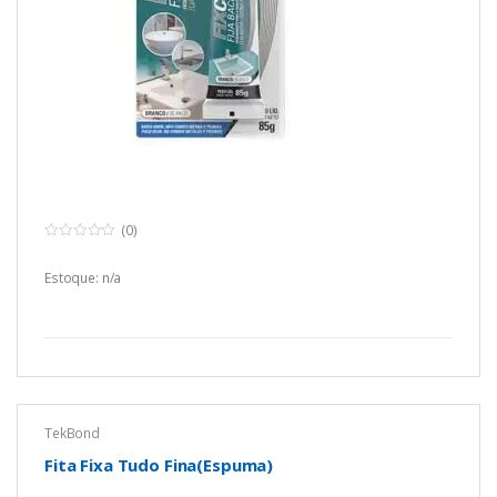
(0)
0
o
u
Estoque: n/a
t
o
f
5
TekBond
Fita Fixa Tudo Fina(Espuma)