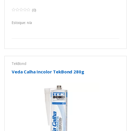
(0)
0
o
u
Estoque: n/a
t
o
f
5
TekBond
Veda Calha Incolor TekBond 280g