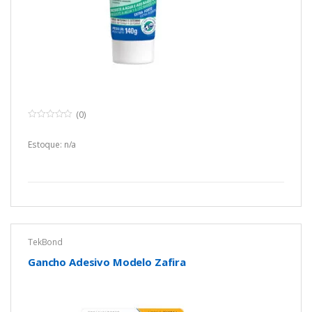
(0)
0
o
u
Estoque: n/a
t
o
f
5
TekBond
Gancho Adesivo Modelo Zafira