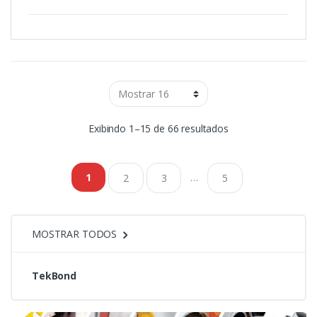
f
5
Classificado
Exibindo 1–15 de 66 resultados
por
…
1
2
3
5
mais
recente
MOSTRAR TODOS
TekBond