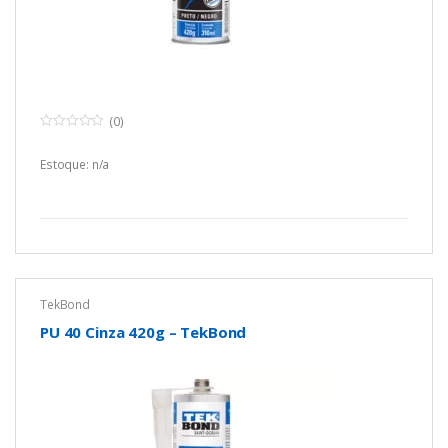
(0)
0
o
u
Estoque: n/a
t
o
f
5
TekBond
PU 40 Cinza 420g – TekBond