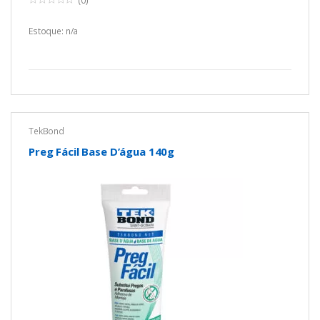
(0)
0
o
u
Estoque: n/a
t
o
f
5
TekBond
Preg Fácil Base D’água 140g