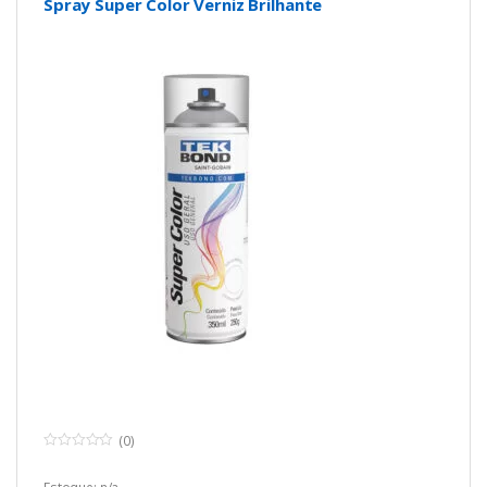
Spray Super Color Verniz Brilhante
(0)
0
o
u