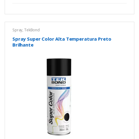
5
Spray
,
TekBond
Spray Super Color Alta Temperatura Preto
Brilhante