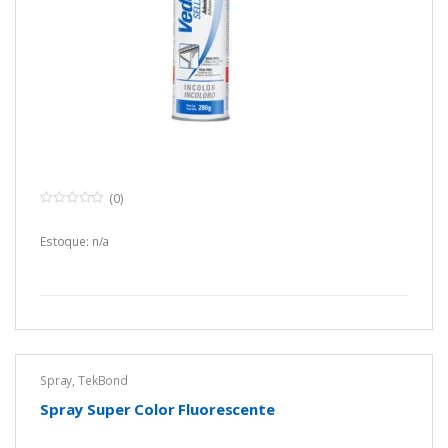
(0)
0
o
u
Estoque: n/a
t
o
f
5
Spray
,
TekBond
Spray Super Color Fluorescente