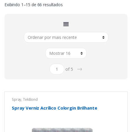
Classificado
Exibindo 1–15 de 66 resultados
por
mais
recente
→
of 5
Spray
,
TekBond
Spray Verniz Acrílico Colorgin Brilhante