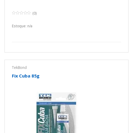
(0)
0
o
u
Estoque: n/a
t
o
f
5
TekBond
Fix Cuba 85g