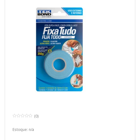
(0)
0
o
u
Estoque: n/a
t
o