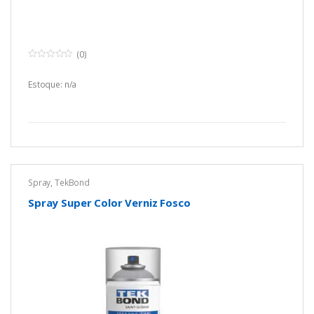
(0)
0
o
u
Estoque: n/a
t
o
f
5
Spray
,
TekBond
Spray Super Color Verniz Fosco