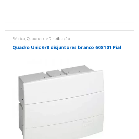
o
f
5
Elétrica
,
Quadros de Distribuição
Quadro Unic 6/8 disjuntores branco 608101 Pial