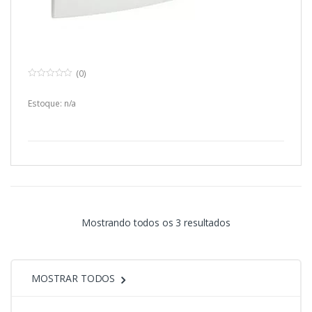
(0)
0
o
u
Estoque: n/a
t
o
f
5
Classificado
Mostrando todos os 3 resultados
por
MOSTRAR TODOS
mais
recente