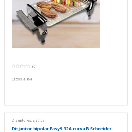
(0)
0
o
u
Estoque: n/a
t
o
f
5
Disjuntores
,
Elétrica
Disjuntor bipolar Easy9 32A curva B Schneider