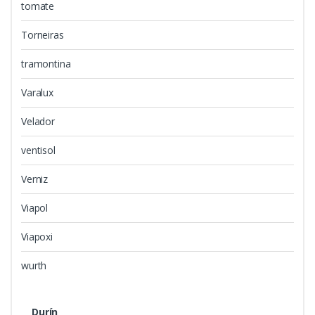
tomate
Torneiras
tramontina
Varalux
Velador
ventisol
Verniz
Viapol
Viapoxi
wurth
Durín