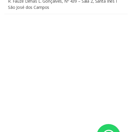
R. Fauze Dimas L. Gonçalves, Nº 439 – Sala 2, Santa Inês I
São José dos Campos