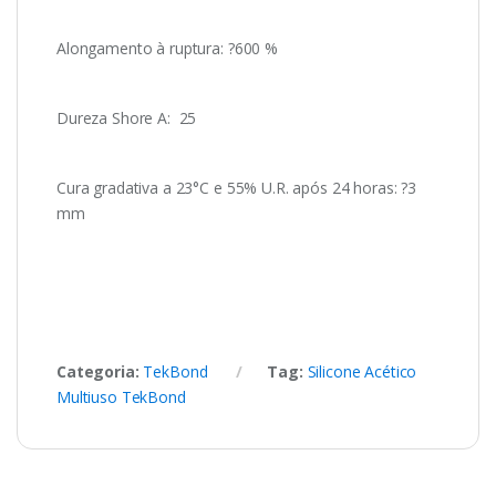
Alongamento à ruptura: ?600 %
Dureza Shore A: 25
Cura gradativa a 23°C e 55% U.R. após 24 horas: ?3
mm
Categoria:
TekBond
Tag:
Silicone Acético
Multiuso TekBond