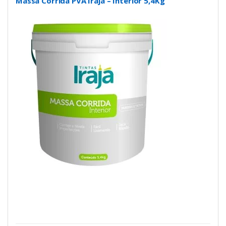
Massa Corrida PVA Irajá – Interior 5,4Kg