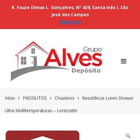
R. Fauze Dimas L. Gonçalves, Nº 439, Santa Inês I, São
José dos Campos
Dispensar
Início
PRODUTOS
Chuveiros
Resistência Loren Shower
Ultra Multitemperaturas – Lorenzetti