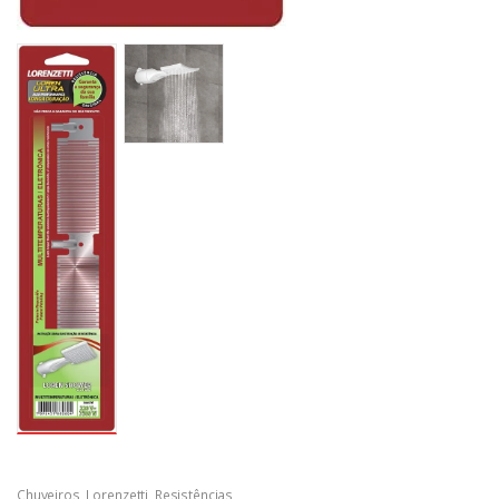
Chuveiros
,
Lorenzetti
,
Resistências