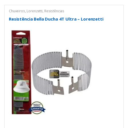
Chuveiros
,
Lorenzetti
,
Resistências
Resistência Bella Ducha 4T Ultra – Lorenzetti