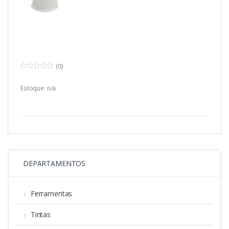
(0)
0
o
u
Estoque: n/a
t
o
f
5
DEPARTAMENTOS
Ferramentas
Tintas