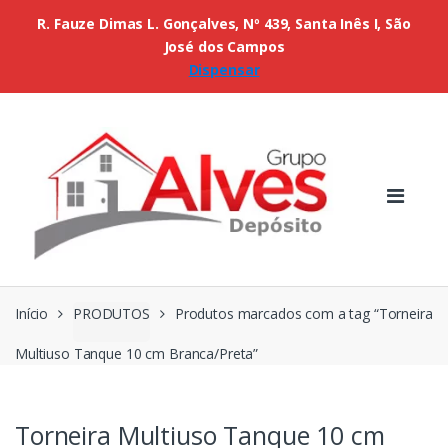
R. Fauze Dimas L. Gonçalves, Nº 439, Santa Inês I, São
José dos Campos
Dispensar
Início
PRODUTOS
Produtos marcados com a tag “Torneira
Multiuso Tanque 10 cm Branca/Preta”
Torneira Multiuso Tanque 10 cm