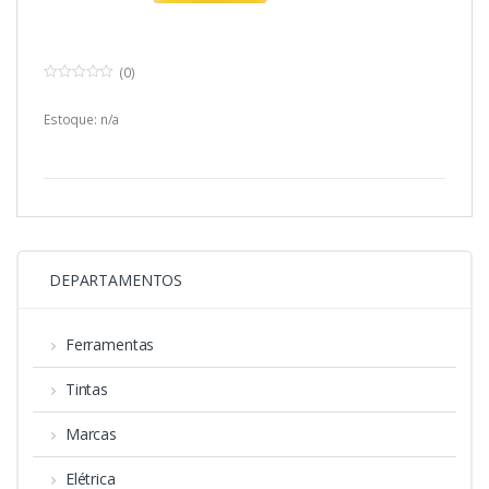
(0)
0
o
u
Estoque: n/a
t
o
f
5
DEPARTAMENTOS
Ferramentas
Tintas
Marcas
Elétrica