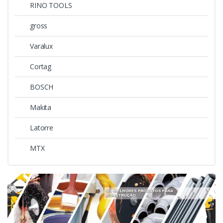
RINO TOOLS
gross
Varalux
Cortag
BOSCH
Makita
Latorre
MTX