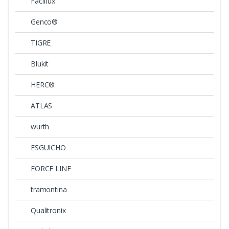
Faciflux
Genco®
TIGRE
Blukit
HERC®
ATLAS
wurth
ESGUICHO
FORCE LINE
tramontina
Qualitronix