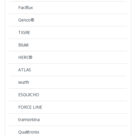
Faciflux
Genco®
TIGRE
Blukit
HERC®
ATLAS
wurth
ESGUICHO
FORCE LINE
tramontina
Qualitronix