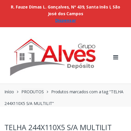
R. Fauze Dimas L. Gonçalves, Nº 439, Santa Inês I, São
José dos Campos
Dispensar
Início
PRODUTOS
Produtos marcados com a tag “TELHA
244X110X5 S/A MULTILIT”
TELHA 244X110X5 S/A MULTILIT