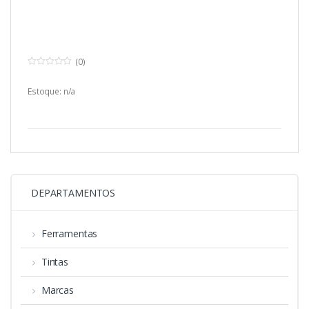
(0)
0
o
u
Estoque: n/a
t
o
f
5
DEPARTAMENTOS
Ferramentas
Tintas
Marcas