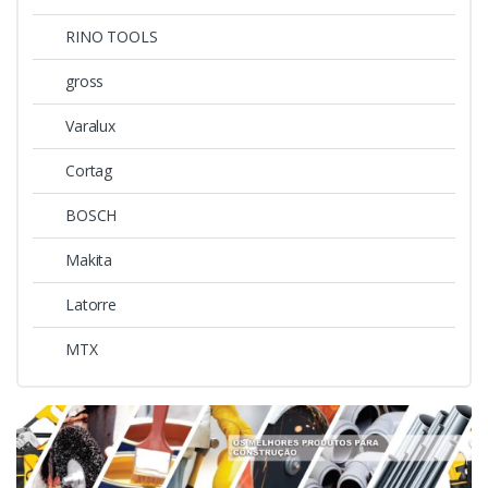
RINO TOOLS
gross
Varalux
Cortag
BOSCH
Makita
Latorre
MTX