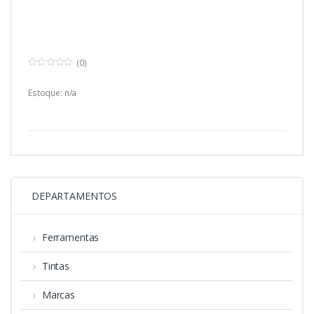
(0)
0
o
u
Estoque: n/a
t
o
f
5
DEPARTAMENTOS
Ferramentas
Tintas
Marcas