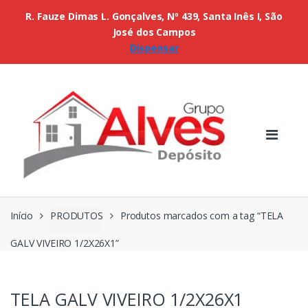
R. Fauze Dimas L. Gonçalves, Nº 439, Santa Inês I, São
José dos Campos
Dispensar
Início
PRODUTOS
Produtos marcados com a tag “TELA
GALV VIVEIRO 1/2X26X1”
TELA GALV VIVEIRO 1/2X26X1