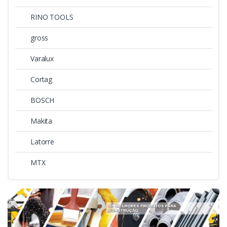
RINO TOOLS
gross
Varalux
Cortag
BOSCH
Makita
Latorre
MTX