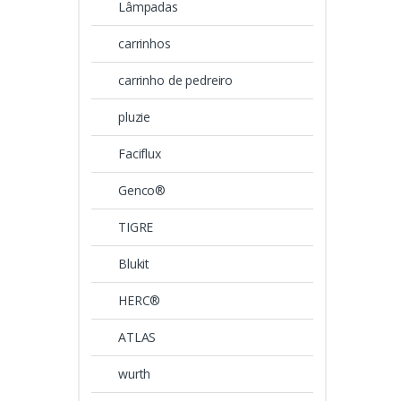
Lâmpadas
carrinhos
carrinho de pedreiro
pluzie
Faciflux
Genco®
TIGRE
Blukit
HERC®
ATLAS
wurth