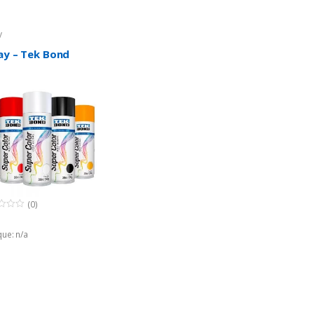
y
ay – Tek Bond
(0)
ue: n/a