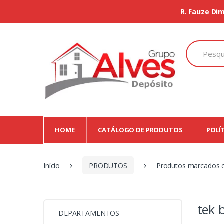
R. Fauze Dim
Search
for:
HOME
CATÁLOGO DE PRODUTOS
POLÍ
Início
PRODUTOS
Produtos marcados c
tek 
DEPARTAMENTOS