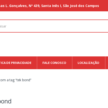
as L. Gonçalves, Nº 439, Santa Inês I, São José dos Campos
TICA DE PRIVACIDADE
FALE CONOSCO
LOCALIZAÇÃO
om a tag “tek bond”
bond