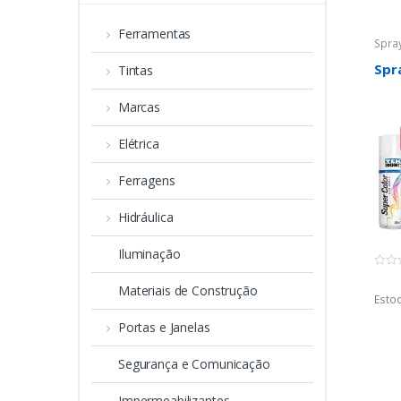
Ferramentas
Spra
Spr
Tintas
Marcas
Elétrica
Ferragens
Hidráulica
Iluminação
0
o
Materiais de Construção
u
Estoq
t
o
Portas e Janelas
f
5
Segurança e Comunicação
Impermeabilizantes