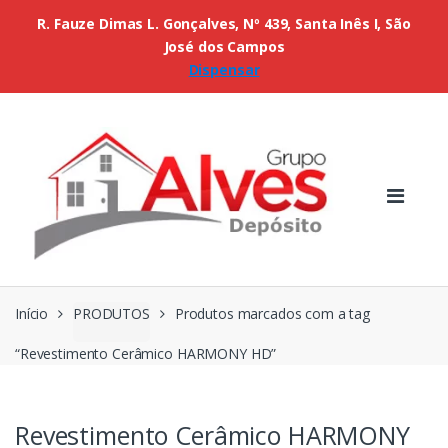
R. Fauze Dimas L. Gonçalves, Nº 439, Santa Inês I, São
José dos Campos
Dispensar
Início
PRODUTOS
Produtos marcados com a tag
“Revestimento Cerâmico HARMONY HD”
Revestimento Cerâmico HARMONY