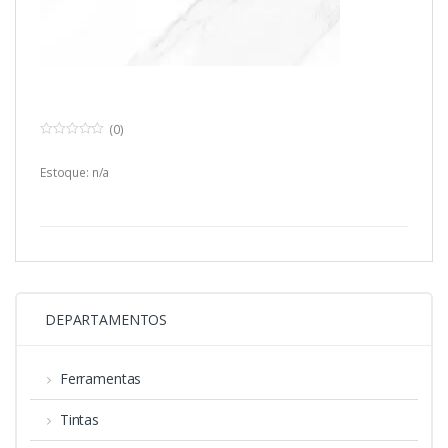
(0)
0
o
u
Estoque: n/a
t
o
f
5
DEPARTAMENTOS
Ferramentas
Tintas