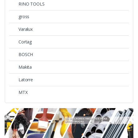
RINO TOOLS
gross
Varalux
Cortag
BOSCH
Makita
Latorre
MTX