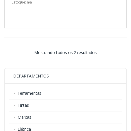
u
Estoque: n/a
t
o
f
5
Classificado
Mostrando todos os 2 resultados
por
DEPARTAMENTOS
mais
recente
Ferramentas
Tintas
Marcas
Elétrica