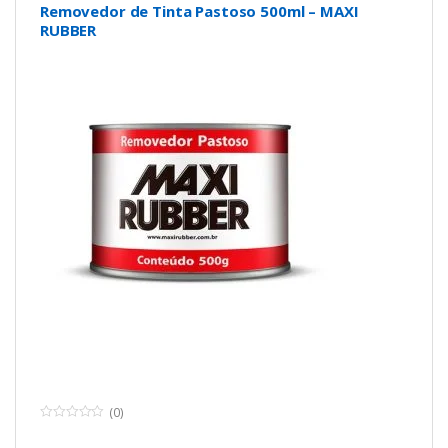
Removedor de Tinta Pastoso 500ml – MAXI
RUBBER
(0)
0
o