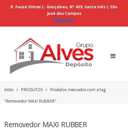
R. Fauze Dimas L. Gonçalves, Nº 439, Santa Inês I, São
José dos Campos
Dispensar
Início
PRODUTOS
Produtos marcados com a tag
“Removedor MAXI RUBBER”
Removedor MAXI RUBBER