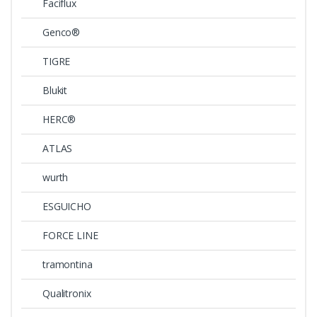
Faciflux
Genco®
TIGRE
Blukit
HERC®
ATLAS
wurth
ESGUICHO
FORCE LINE
tramontina
Qualitronix