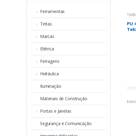
Ferramentas
TekB
PU 
Tintas
Tek
Marcas
Elétrica
Ferragens
Hidráulica
Iluminação
0
o
Materiais de Construção
u
Estoq
t
o
Portas e Janelas
f
5
Segurança e Comunicação
Impermeabilizantes