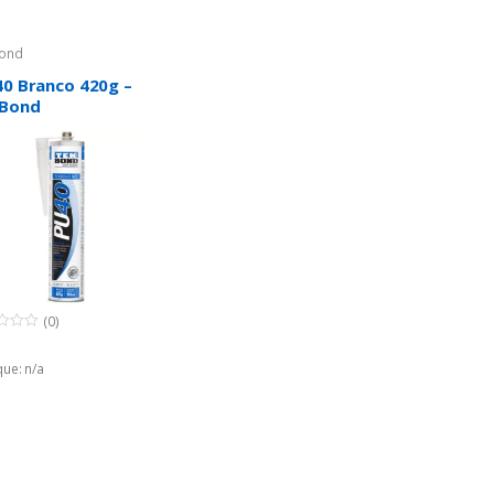
ond
40 Branco 420g –
Bond
(0)
ue: n/a