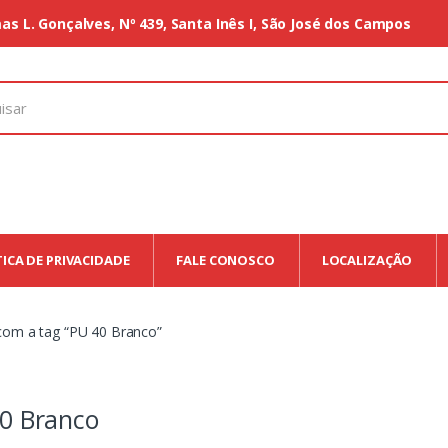
as L. Gonçalves, Nº 439, Santa Inês I, São José dos Campos
TICA DE PRIVACIDADE
FALE CONOSCO
LOCALIZAÇÃO
om a tag “PU 40 Branco”
0 Branco