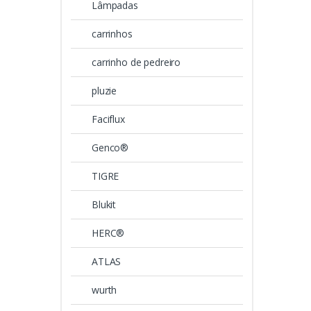
Lâmpadas
carrinhos
carrinho de pedreiro
pluzie
Faciflux
Genco®
TIGRE
Blukit
HERC®
ATLAS
wurth