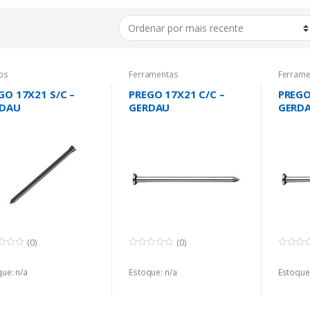
os
Ferramentas
Ferrame
GO 17X21 S/C –
PREGO 17X21 C/C –
PREGO
RDAU
GERDAU
GERD
(0)
(0)
0
0
o
o
ue: n/a
u
Estoque: n/a
u
Estoque:
t
t
o
o
f
f
5
5