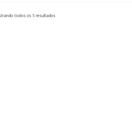
Classificado
trando todos os 5 resultados
por
mais
recente