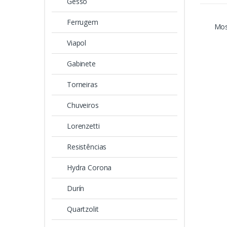
Gesso
Ferrugem
Mos
Viapol
Gabinete
Torneiras
Chuveiros
Lorenzetti
Resistências
Hydra Corona
Durín
Quartzolit