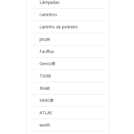
Lâmpadas
carrinhos
carrinho de pedreiro
pluzie
Faciflux
Genco®
TIGRE
Blukit
HERC®
ATLAS
wurth