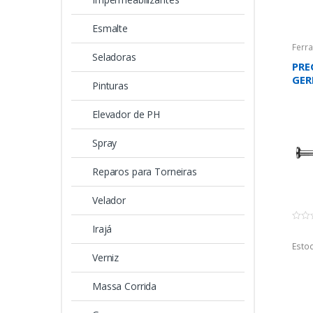
Esmalte
Ferr
Seladoras
PRE
GE
Pinturas
Elevador de PH
Spray
Reparos para Torneiras
Velador
Irajá
0
o
u
Estoq
t
Verniz
o
f
5
Massa Corrida