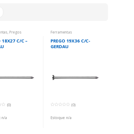
mais
recente
ntas
,
Pregos
Ferramentas
 18X27 C/C –
PREGO 19X36 C/C-
AU
GERDAU
(0)
(0)
0
o
 n/a
u
Estoque: n/a
t
o
f
5