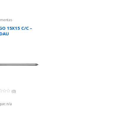
amentas
GO 15X15 C/C –
RDAU
(0)
ue: n/a