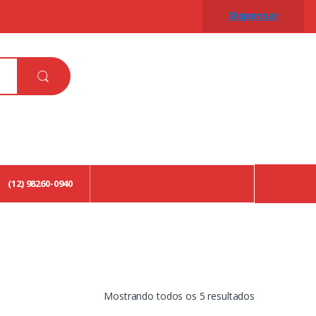
Dispensar
(12) 98260-0940
Classificado
Mostrando todos os 5 resultados
por