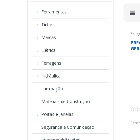
Ferramentas
Tintas
Preg
Marcas
PRE
GE
Elétrica
Ferragens
Hidráulica
Iluminação
Materiais de Construção
Portas e Janelas
0
o
u
Estoq
t
Segurança e Comunicação
o
f
5
Impermeabilizantes