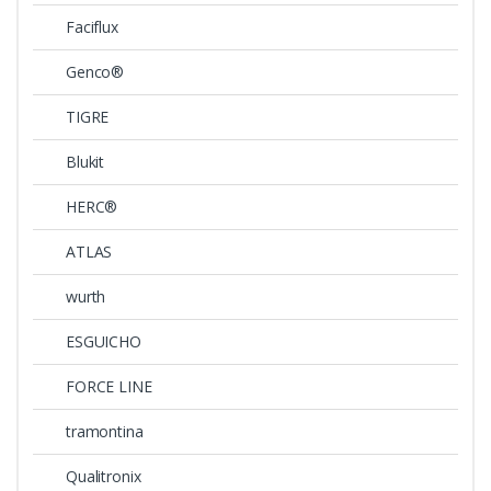
Faciflux
Genco®
TIGRE
Blukit
HERC®
ATLAS
wurth
ESGUICHO
FORCE LINE
tramontina
Qualitronix