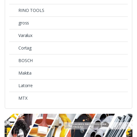
RINO TOOLS
gross
Varalux
Cortag
BOSCH
Makita
Latorre
MTX