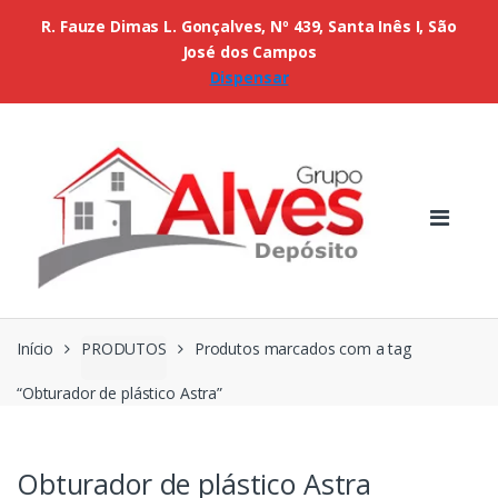
R. Fauze Dimas L. Gonçalves, Nº 439, Santa Inês I, São
José dos Campos
Dispensar
Início
PRODUTOS
Produtos marcados com a tag
“Obturador de plástico Astra”
Obturador de plástico Astra