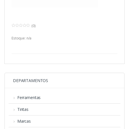
(0)
0
o
u
Estoque: n/a
t
o
f
5
DEPARTAMENTOS
Ferramentas
Tintas
Marcas