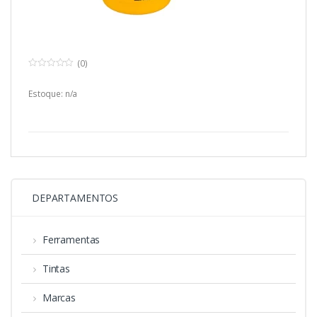
(0)
0
o
u
Estoque: n/a
t
o
f
5
DEPARTAMENTOS
Ferramentas
Tintas
Marcas