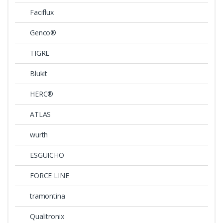
Faciflux
Genco®
TIGRE
Blukit
HERC®
ATLAS
wurth
ESGUICHO
FORCE LINE
tramontina
Qualitronix