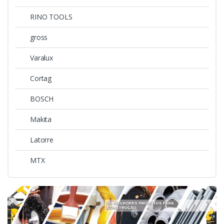
RINO TOOLS
gross
Varalux
Cortag
BOSCH
Makita
Latorre
MTX