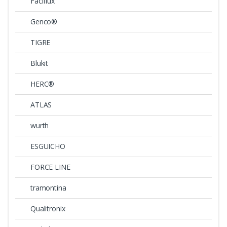
Faciflux
Genco®
TIGRE
Blukit
HERC®
ATLAS
wurth
ESGUICHO
FORCE LINE
tramontina
Qualitronix