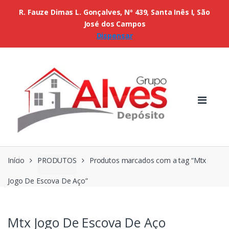
R. Fauze Dimas L. Gonçalves, Nº 439, Santa Inês I, São
José dos Campos
Dispensar
Início
PRODUTOS
Produtos marcados com a tag “Mtx
Jogo De Escova De Aço”
Mtx Jogo De Escova De Aço