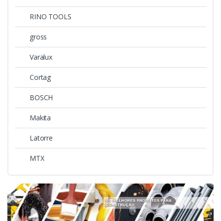
RINO TOOLS
gross
Varalux
Cortag
BOSCH
Makita
Latorre
MTX