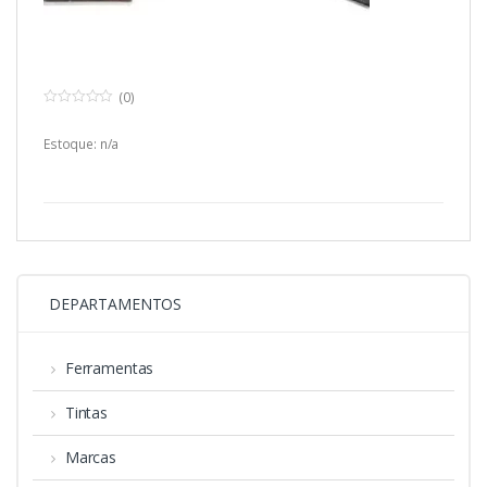
(0)
0
o
u
Estoque: n/a
t
o
f
5
DEPARTAMENTOS
Ferramentas
Tintas
Marcas