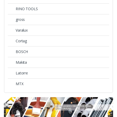
RINO TOOLS
gross
Varalux
Cortag
BOSCH
Makita
Latorre
MTX