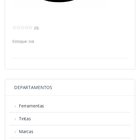
(0)
0
o
u
Estoque: n/a
t
o
f
5
DEPARTAMENTOS
Ferramentas
Tintas
Marcas