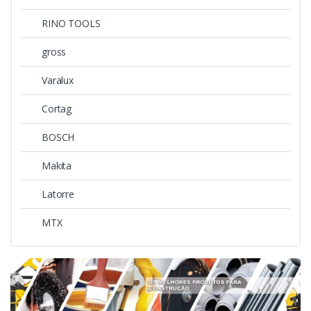
RINO TOOLS
gross
Varalux
Cortag
BOSCH
Makita
Latorre
MTX