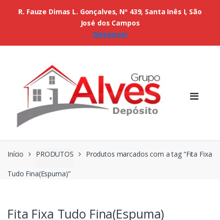
R. Fauze Dimas L. Gonçalves, Nº 439, Santa Inês I, São
José dos Campos
Dispensar
Início
PRODUTOS
Produtos marcados com a tag “Fita Fixa
Tudo Fina(Espuma)”
Fita Fixa Tudo Fina(Espuma)