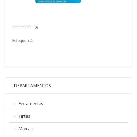
(0)
0
o
u
Estoque: n/a
t
o
f
5
DEPARTAMENTOS
Ferramentas
Tintas
Marcas