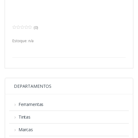
(0)
0
o
u
Estoque: n/a
t
o
f
5
DEPARTAMENTOS
Ferramentas
Tintas
Marcas