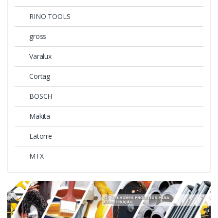
RINO TOOLS
gross
Varalux
Cortag
BOSCH
Makita
Latorre
MTX