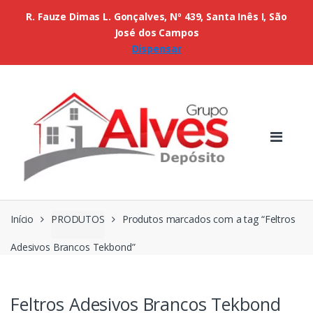
R. Fauze Dimas L. Gonçalves, Nº 439, Santa Inês I, São
José dos Campos
Dispensar
Início
PRODUTOS
Produtos marcados com a tag “Feltros
Adesivos Brancos Tekbond”
Feltros Adesivos Brancos Tekbond