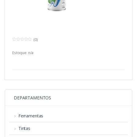
(0)
0
o
u
Estoque: n/a
t
o
f
5
DEPARTAMENTOS
Ferramentas
Tintas