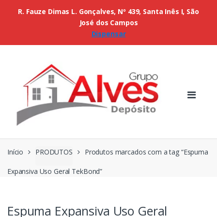
R. Fauze Dimas L. Gonçalves, Nº 439, Santa Inês I, São
José dos Campos
Dispensar
Início
PRODUTOS
Produtos marcados com a tag “Espuma
Expansiva Uso Geral TekBond”
Espuma Expansiva Uso Geral