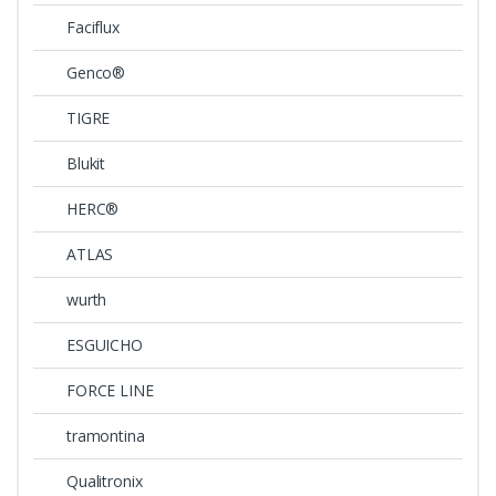
Faciflux
Genco®
TIGRE
Blukit
HERC®
ATLAS
wurth
ESGUICHO
FORCE LINE
tramontina
Qualitronix