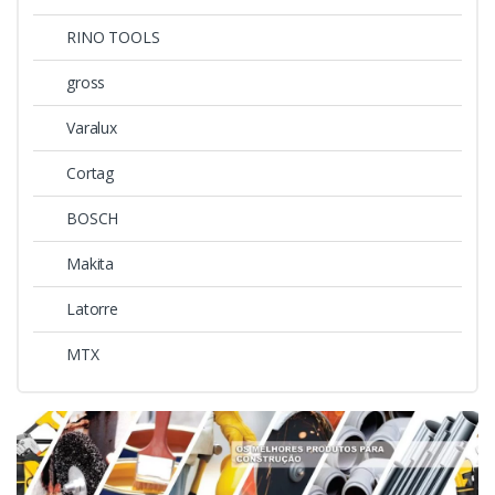
RINO TOOLS
gross
Varalux
Cortag
BOSCH
Makita
Latorre
MTX