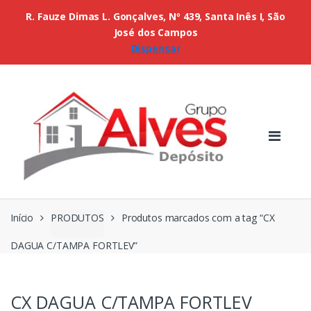
R. Fauze Dimas L. Gonçalves, Nº 439, Santa Inês I, São
José dos Campos
Dispensar
Início
PRODUTOS
Produtos marcados com a tag “CX
DAGUA C/TAMPA FORTLEV”
CX DAGUA C/TAMPA FORTLEV