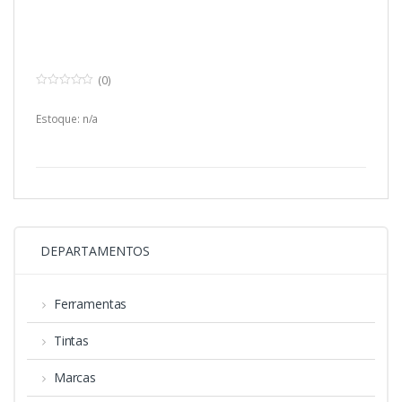
(0)
0
o
u
Estoque: n/a
t
o
f
5
DEPARTAMENTOS
Ferramentas
Tintas
Marcas