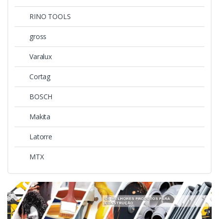
RINO TOOLS
gross
Varalux
Cortag
BOSCH
Makita
Latorre
MTX