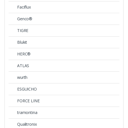
Faciflux
Genco®
TIGRE
Blukit
HERC®
ATLAS
wurth
ESGUICHO
FORCE LINE
tramontina
Qualitronix