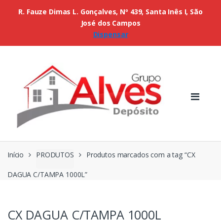
R. Fauze Dimas L. Gonçalves, Nº 439, Santa Inês I, São
José dos Campos
Dispensar
Início
PRODUTOS
Produtos marcados com a tag “CX
DAGUA C/TAMPA 1000L”
CX DAGUA C/TAMPA 1000L