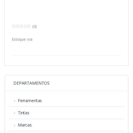
(0)
0
o
u
Estoque: n/a
t
o
f
5
DEPARTAMENTOS
Ferramentas
Tintas
Marcas