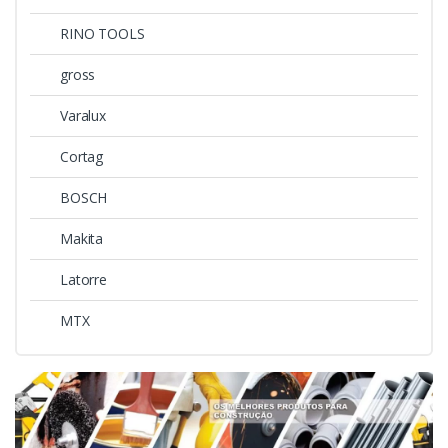
RINO TOOLS
gross
Varalux
Cortag
BOSCH
Makita
Latorre
MTX