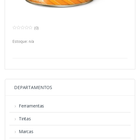
(0)
0
o
u
Estoque: n/a
t
o
f
5
DEPARTAMENTOS
Ferramentas
Tintas
Marcas