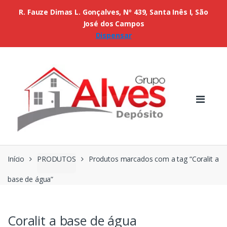
R. Fauze Dimas L. Gonçalves, Nº 439, Santa Inês I, São
José dos Campos
Dispensar
Início
PRODUTOS
Produtos marcados com a tag “Coralit a
base de água”
Coralit a base de água