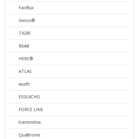
Faciflux
Genco®
TIGRE
Blukit
HERC®
ATLAS
wurth
ESGUICHO
FORCE LINE
tramontina
Qualitronix