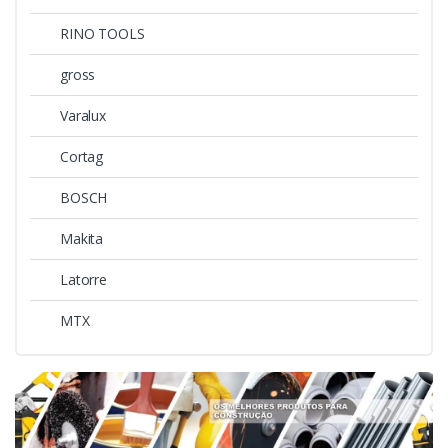
RINO TOOLS
gross
Varalux
Cortag
BOSCH
Makita
Latorre
MTX