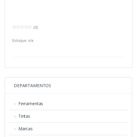
(0)
0
o
u
Estoque: n/a
t
o
f
5
DEPARTAMENTOS
Ferramentas
Tintas
Marcas