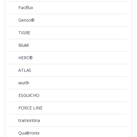
Faciflux
Genco®
TIGRE
Blukit
HERC®
ATLAS
wurth
ESGUICHO
FORCE LINE
tramontina
Qualitronix