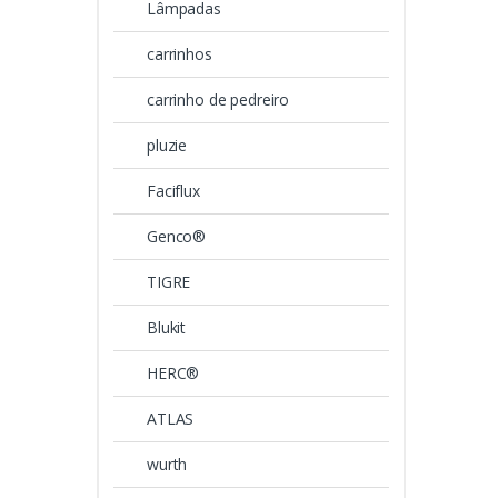
Lâmpadas
carrinhos
carrinho de pedreiro
pluzie
Faciflux
Genco®
TIGRE
Blukit
HERC®
ATLAS
wurth