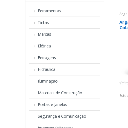
Ferramentas
Arga
Arg
Tintas
Col
Qua
Marcas
Elétrica
Ferragens
Hidráulica
Iluminação
0
o
Materiais de Construção
u
Estoq
t
o
Portas e Janelas
f
5
Segurança e Comunicação
Impermeabilizantes