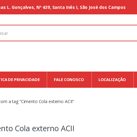
as L. Gonçalves, Nº 439, Santa Inês I, São José dos Campos
TICA DE PRIVACIDADE
FALE CONOSCO
LOCALIZAÇÃO
om a tag “Cimento Cola externo ACII”
nto Cola externo ACII