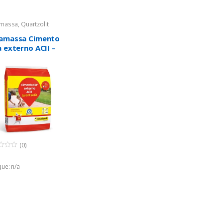
massa
,
Quartzolit
amassa Cimento
a externo ACII –
rtzolit
(0)
ue: n/a