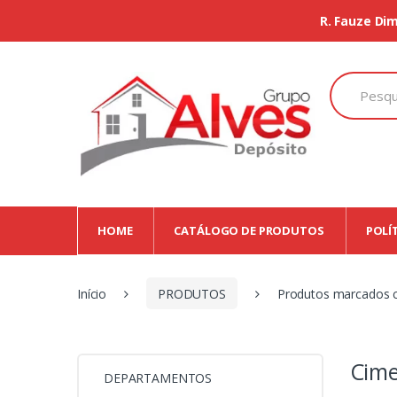
R. Fauze Dim
Search
for:
HOME
CATÁLOGO DE PRODUTOS
POLÍ
Início
PRODUTOS
Produtos marcados c
Cime
DEPARTAMENTOS