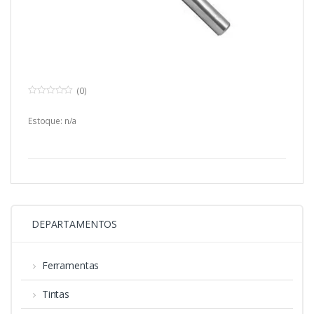
(0)
0
o
u
Estoque: n/a
t
o
f
5
DEPARTAMENTOS
Ferramentas
Tintas