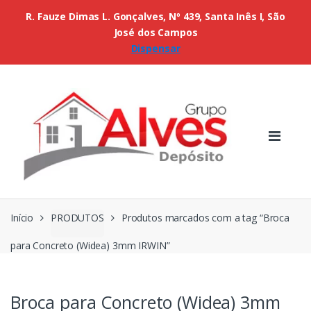
R. Fauze Dimas L. Gonçalves, Nº 439, Santa Inês I, São
José dos Campos
Dispensar
Início
PRODUTOS
Produtos marcados com a tag “Broca
para Concreto (Widea) 3mm IRWIN”
Broca para Concreto (Widea) 3mm