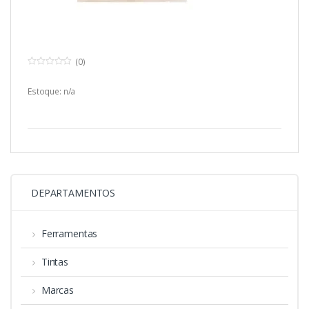
(0)
0
o
u
Estoque: n/a
t
o
f
5
DEPARTAMENTOS
Ferramentas
Tintas
Marcas