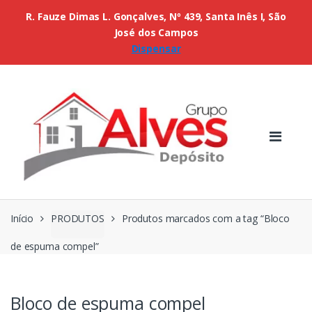
R. Fauze Dimas L. Gonçalves, Nº 439, Santa Inês I, São
José dos Campos
Dispensar
Início
PRODUTOS
Produtos marcados com a tag “Bloco
de espuma compel”
Bloco de espuma compel