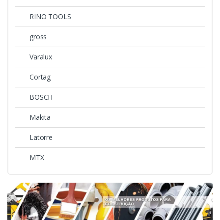
RINO TOOLS
gross
Varalux
Cortag
BOSCH
Makita
Latorre
MTX