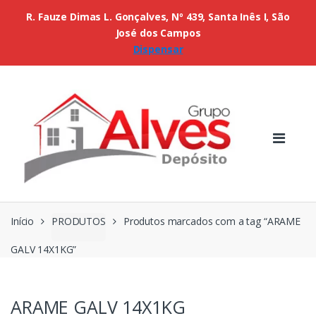
R. Fauze Dimas L. Gonçalves, Nº 439, Santa Inês I, São
José dos Campos
Dispensar
Início
PRODUTOS
Produtos marcados com a tag “ARAME
GALV 14X1KG”
ARAME GALV 14X1KG