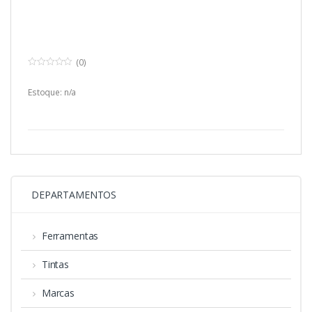
(0)
0
o
u
Estoque: n/a
t
o
f
5
DEPARTAMENTOS
Ferramentas
Tintas
Marcas