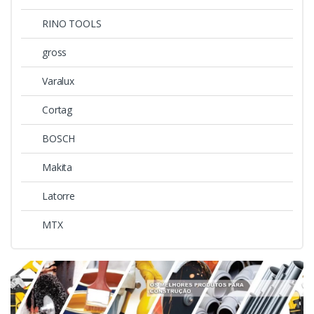
RINO TOOLS
gross
Varalux
Cortag
BOSCH
Makita
Latorre
MTX