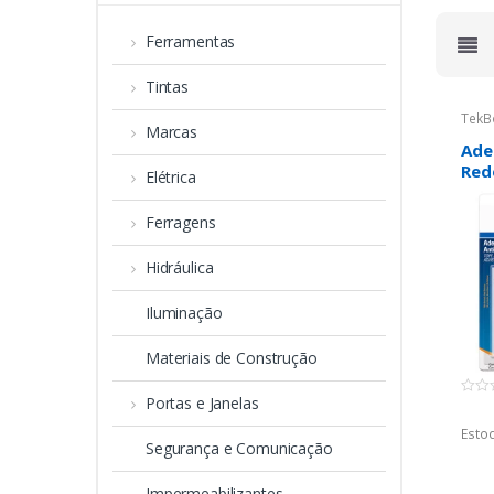
Ferramentas
Tintas
TekB
Marcas
Ade
Red
Elétrica
Ferragens
Hidráulica
Iluminação
Materiais de Construção
Portas e Janelas
0
o
u
Estoq
t
Segurança e Comunicação
o
f
5
Impermeabilizantes