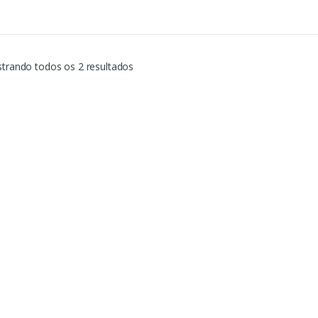
Classificado
trando todos os 2 resultados
por
mais
recente