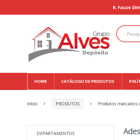
R. Fauze Dim
Search
for:
HOME
CATÁLOGO DE PRODUTOS
POLÍ
Início
PRODUTOS
Produtos marcados c
Ades
DEPARTAMENTOS