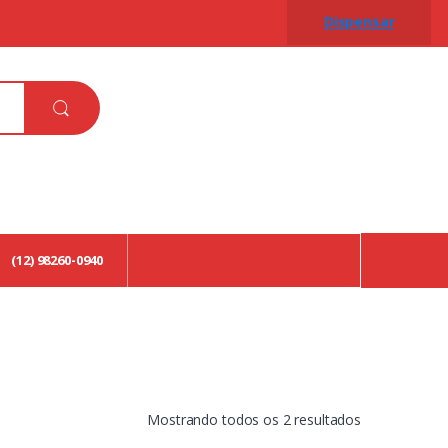
Dispensar
(12) 98260-0940
Classificado
Mostrando todos os 2 resultados
por