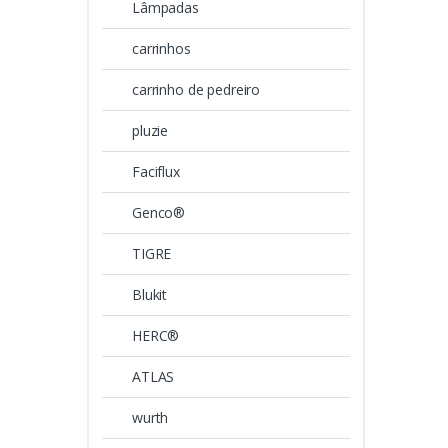
Lâmpadas
carrinhos
carrinho de pedreiro
pluzie
Faciflux
Genco®
TIGRE
Blukit
HERC®
ATLAS
wurth