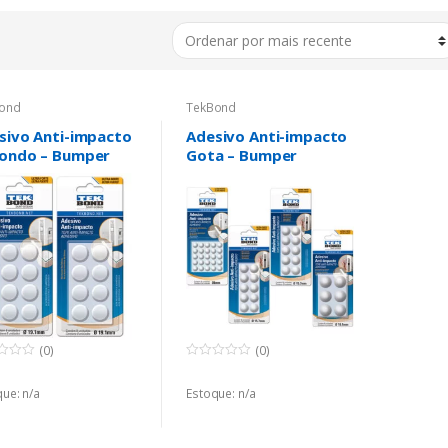
ond
TekBond
sivo Anti-impacto
Adesivo Anti-impacto
ondo – Bumper
Gota – Bumper
(0)
(0)
0
o
ue: n/a
u
Estoque: n/a
t
o
f
5