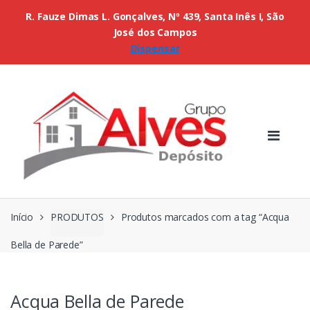
R. Fauze Dimas L. Gonçalves, Nº 439, Santa Inês I, São
José dos Campos
Dispensar
Início
PRODUTOS
Produtos marcados com a tag “Acqua
Bella de Parede”
Acqua Bella de Parede