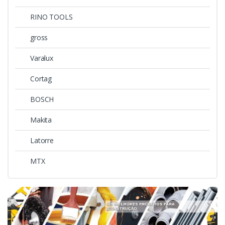
RINO TOOLS
gross
Varalux
Cortag
BOSCH
Makita
Latorre
MTX