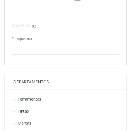
(0)
0
o
u
Estoque: n/a
t
o
f
5
DEPARTAMENTOS
Ferramentas
Tintas
Marcas