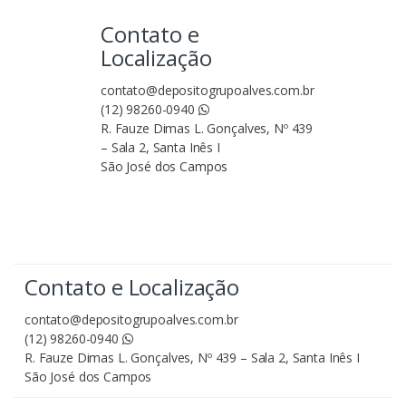
Contato e
Localização
contato@depositogrupoalves.com.br
(12) 98260-0940
R. Fauze Dimas L. Gonçalves, Nº 439
– Sala 2, Santa Inês I
São José dos Campos
Contato e Localização
contato@depositogrupoalves.com.br
(12) 98260-0940
R. Fauze Dimas L. Gonçalves, Nº 439 – Sala 2, Santa Inês I
São José dos Campos