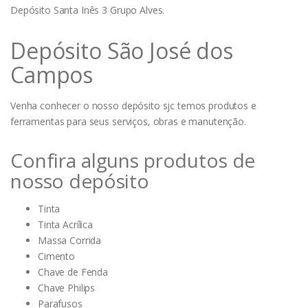
Depósito Santa Inês 3 Grupo Alves.
Depósito São José dos
Campos
Venha conhecer o nosso depósito sjc temos produtos e
ferramentas para seus serviços, obras e manutenção.
Confira alguns produtos de
nosso depósito
Tinta
Tinta Acrílica
Massa Corrida
Cimento
Chave de Fenda
Chave Philips
Parafusos