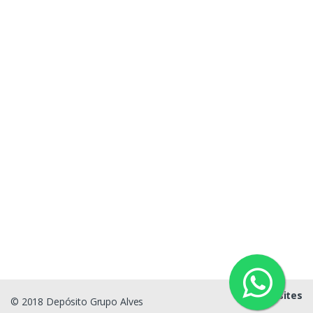
g1sites
© 2018 Depósito Grupo Alves