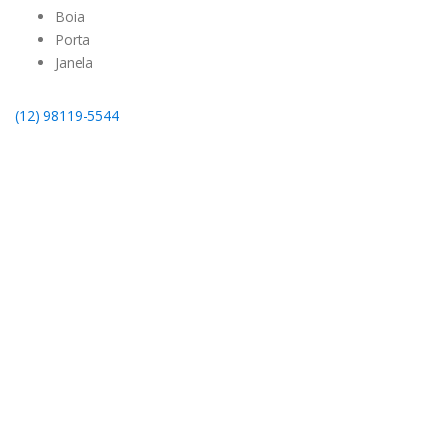
Boia
Porta
Janela
(12) 98119-5544